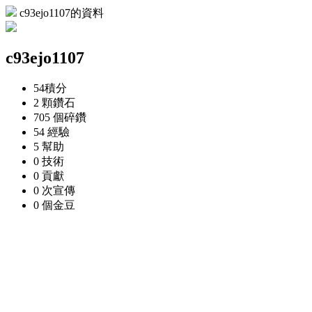
c93ejo1107的資料
c93ejo1107
54
積分
2 顆
鑽石
705 個
碎鑽
54
經驗
5
幫助
0
技術
0
貢獻
0 次
宣傳
0 個
金豆