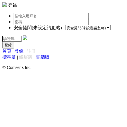
登錄
安全提問(未設定請忽略)
登錄
首頁
|
登錄
|
註冊
標準版
|
觸屏版
|
電腦版
|
© Comsenz Inc.