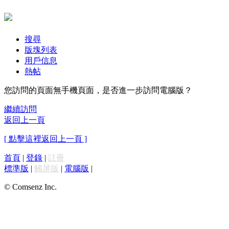
搜尋
版塊列表
用戶信息
熱帖
您訪問的頁面無手機頁面，是否進一步訪問電腦版？
繼續訪問
返回上一頁
[ 點擊這裡返回上一頁 ]
首頁
|
登錄
|
註冊
標準版
|
觸屏版
|
電腦版
|
© Comsenz Inc.