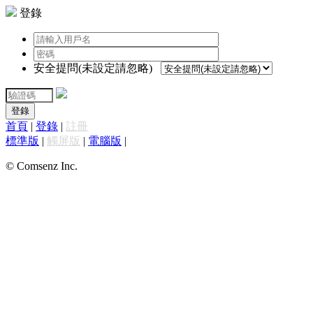
登錄
安全提問(未設定請忽略)
登錄
首頁
|
登錄
|
註冊
標準版
|
觸屏版
|
電腦版
|
© Comsenz Inc.