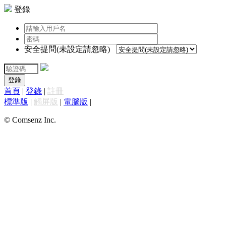
登錄
安全提問(未設定請忽略)
登錄
首頁
|
登錄
|
註冊
標準版
|
觸屏版
|
電腦版
|
© Comsenz Inc.