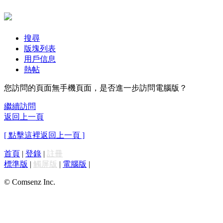
搜尋
版塊列表
用戶信息
熱帖
您訪問的頁面無手機頁面，是否進一步訪問電腦版？
繼續訪問
返回上一頁
[ 點擊這裡返回上一頁 ]
首頁
|
登錄
|
註冊
標準版
|
觸屏版
|
電腦版
|
© Comsenz Inc.