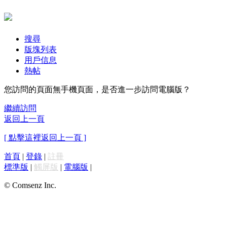
搜尋
版塊列表
用戶信息
熱帖
您訪問的頁面無手機頁面，是否進一步訪問電腦版？
繼續訪問
返回上一頁
[ 點擊這裡返回上一頁 ]
首頁
|
登錄
|
註冊
標準版
|
觸屏版
|
電腦版
|
© Comsenz Inc.