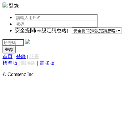
登錄
安全提問(未設定請忽略)
登錄
首頁
|
登錄
|
註冊
標準版
|
觸屏版
|
電腦版
|
© Comsenz Inc.