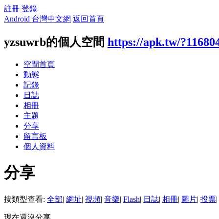
註冊
登錄
Android 台灣中文網
返回首頁
yzsuwrb的個人空間
https://apk.tw/?11680
空間首頁
動態
記錄
日誌
相冊
主題
分享
留言板
個人資料
分享
按類型查看:
全部
|
網址
|
視頻
|
音樂
|
Flash
|
日誌
|
相冊
|
圖片
|
投票
|
現在還沒分享