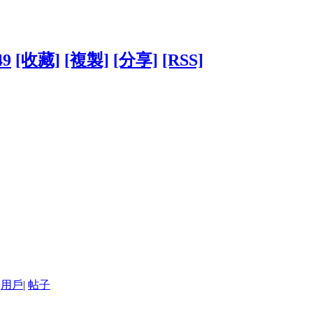
49
[收藏]
[複製]
[分享]
[RSS]
用戶
|
帖子