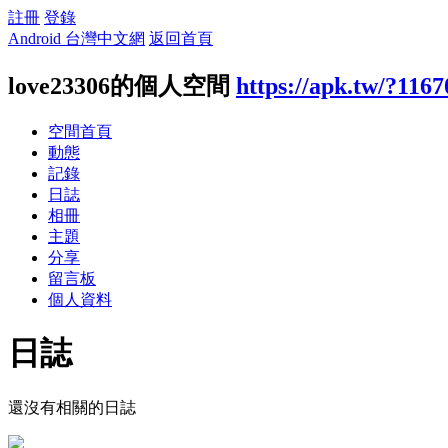
註冊
登錄
Android 台灣中文網
返回首頁
love23306的個人空間
https://apk.tw/?116
空間首頁
動態
記錄
日誌
相冊
主題
分享
留言板
個人資料
日誌
還沒有相關的日誌