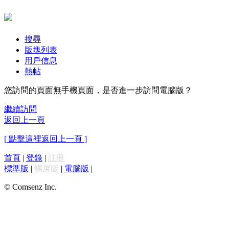
搜尋
版塊列表
用戶信息
熱帖
您訪問的頁面無手機頁面，是否進一步訪問電腦版？
繼續訪問
返回上一頁
[ 點擊這裡返回上一頁 ]
首頁
|
登錄
|
註冊
標準版
|
觸屏版
|
電腦版
|
© Comsenz Inc.