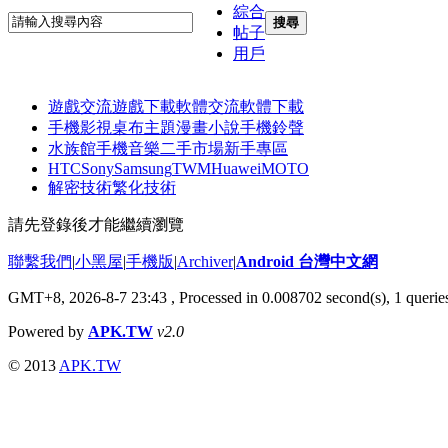
綜合
搜尋
帖子
用戶
遊戲交流
遊戲下載
軟體交流
軟體下載
手機影視
桌布主題
漫畫小說
手機鈴聲
水族館
手機音樂
二手市場
新手專區
HTC
Sony
Samsung
TWM
Huawei
MOTO
解密技術
繁化技術
請先登錄後才能繼續瀏覽
聯繫我們
|
小黑屋
|
手機版
|
Archiver
|
Android 台灣中文網
GMT+8, 2026-8-7 23:43
, Processed in 0.008702 second(s), 1 quer
Powered by
APK.TW
v2.0
© 2013
APK.TW