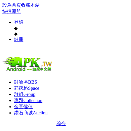
設為首頁
收藏本站
快捷導航
登錄
◆
◆
註冊
討論區
BBS
部落格
Space
群組
Group
專題
Collection
金豆儲值
鑽石商城
Auction
綜合