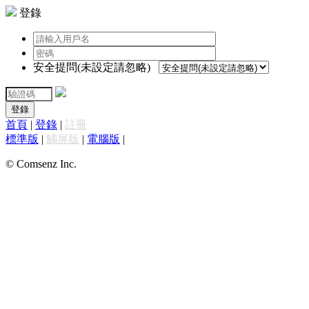
登錄
安全提問(未設定請忽略)
登錄
首頁
|
登錄
|
註冊
標準版
|
觸屏版
|
電腦版
|
© Comsenz Inc.