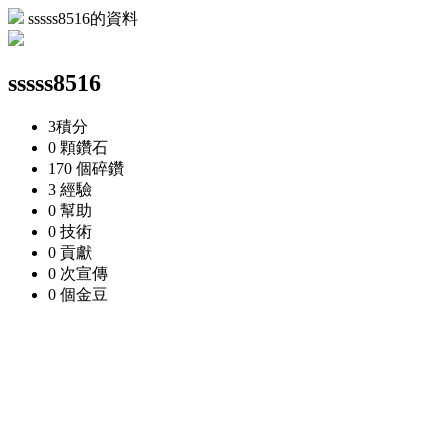
sssss8516的資料
sssss8516
3
積分
0 顆
鑽石
170 個
碎鑽
3
經驗
0
幫助
0
技術
0
貢獻
0 次
宣傳
0 個
金豆