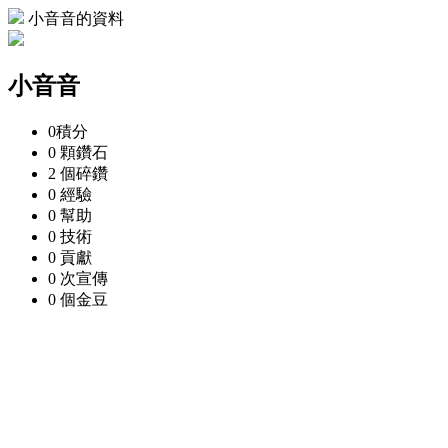
小音音的資料
小音音
0
積分
0 顆
鑽石
2 個
碎鑽
0
經驗
0
幫助
0
技術
0
貢獻
0 次
宣傳
0 個
金豆