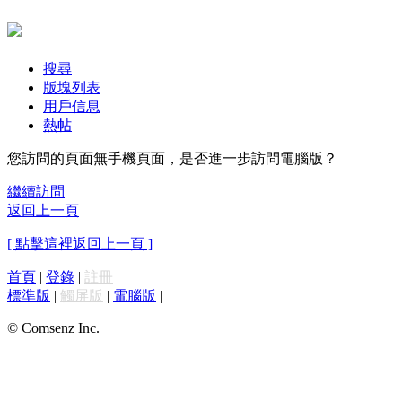
搜尋
版塊列表
用戶信息
熱帖
您訪問的頁面無手機頁面，是否進一步訪問電腦版？
繼續訪問
返回上一頁
[ 點擊這裡返回上一頁 ]
首頁
|
登錄
|
註冊
標準版
|
觸屏版
|
電腦版
|
© Comsenz Inc.