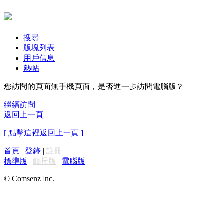
搜尋
版塊列表
用戶信息
熱帖
您訪問的頁面無手機頁面，是否進一步訪問電腦版？
繼續訪問
返回上一頁
[ 點擊這裡返回上一頁 ]
首頁
|
登錄
|
註冊
標準版
|
觸屏版
|
電腦版
|
© Comsenz Inc.