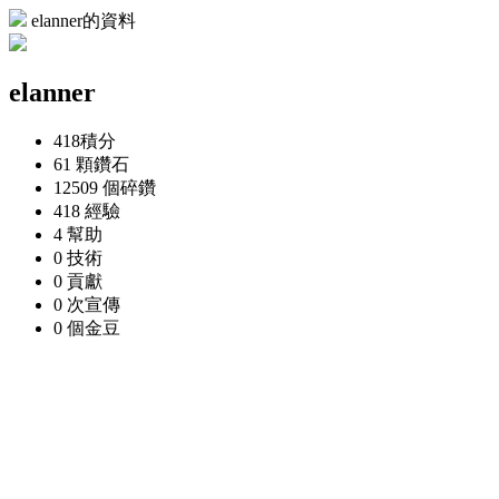
elanner的資料
elanner
418
積分
61 顆
鑽石
12509 個
碎鑽
418
經驗
4
幫助
0
技術
0
貢獻
0 次
宣傳
0 個
金豆