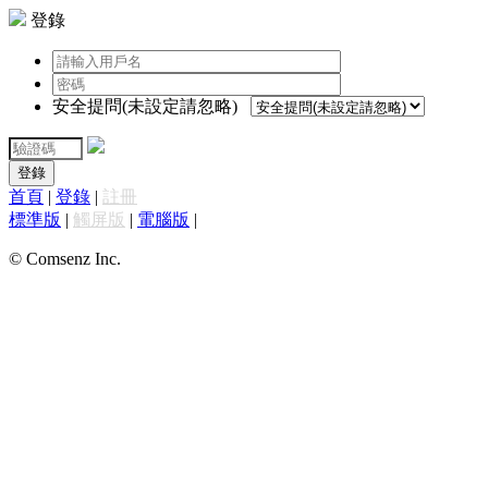
登錄
安全提問(未設定請忽略)
登錄
首頁
|
登錄
|
註冊
標準版
|
觸屏版
|
電腦版
|
© Comsenz Inc.