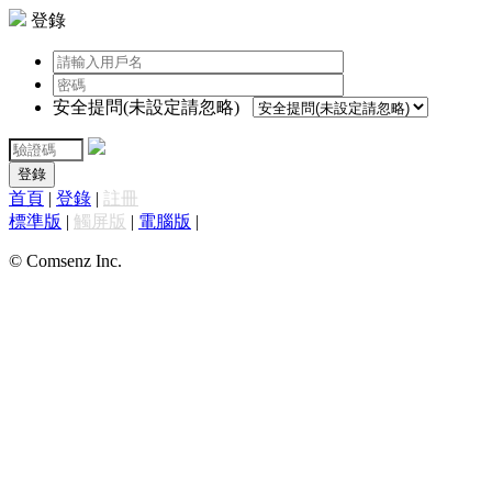
登錄
安全提問(未設定請忽略)
登錄
首頁
|
登錄
|
註冊
標準版
|
觸屏版
|
電腦版
|
© Comsenz Inc.