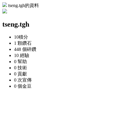
tseng.tgh的資料
tseng.tgh
10
積分
1 顆
鑽石
448 個
碎鑽
10
經驗
0
幫助
0
技術
0
貢獻
0 次
宣傳
0 個
金豆