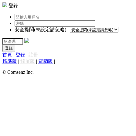
登錄
安全提問(未設定請忽略)
登錄
首頁
|
登錄
|
註冊
標準版
|
觸屏版
|
電腦版
|
© Comsenz Inc.