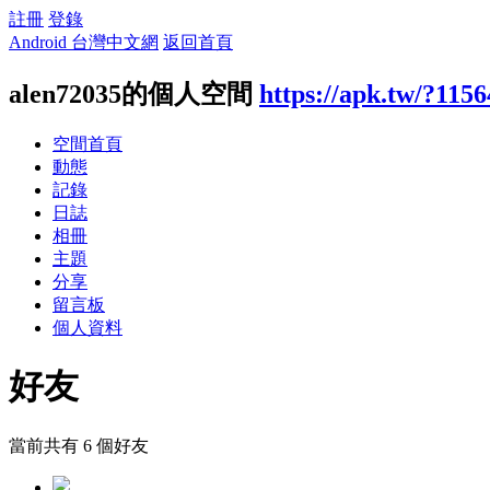
註冊
登錄
Android 台灣中文網
返回首頁
alen72035的個人空間
https://apk.tw/?115
空間首頁
動態
記錄
日誌
相冊
主題
分享
留言板
個人資料
好友
當前共有
6
個好友