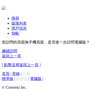
搜尋
版塊列表
用戶信息
熱帖
您訪問的頁面無手機頁面，是否進一步訪問電腦版？
繼續訪問
返回上一頁
[ 點擊這裡返回上一頁 ]
首頁
|
登錄
|
註冊
標準版
|
觸屏版
|
電腦版
|
© Comsenz Inc.