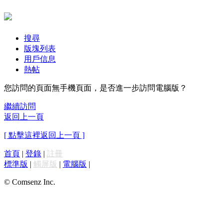
搜尋
版塊列表
用戶信息
熱帖
您訪問的頁面無手機頁面，是否進一步訪問電腦版？
繼續訪問
返回上一頁
[ 點擊這裡返回上一頁 ]
首頁
|
登錄
|
註冊
標準版
|
觸屏版
|
電腦版
|
© Comsenz Inc.