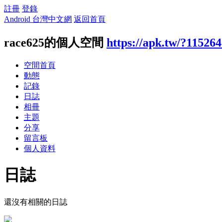
註冊
登錄
Android 台灣中文網
返回首頁
race625的個人空間
https://apk.tw/?11526
空間首頁
動態
記錄
日誌
相冊
主題
分享
留言板
個人資料
日誌
還沒有相關的日誌