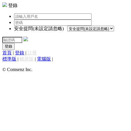
登錄
安全提問(未設定請忽略)
登錄
首頁
|
登錄
|
註冊
標準版
|
觸屏版
|
電腦版
|
© Comsenz Inc.