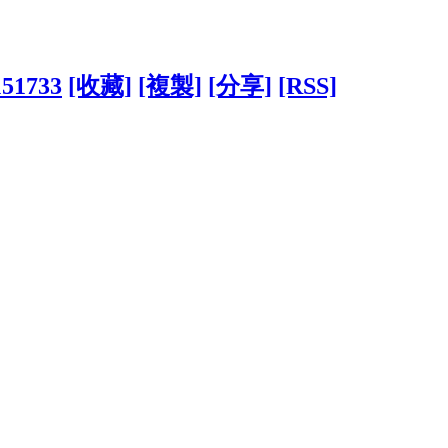
151733
[收藏]
[複製]
[分享]
[RSS]