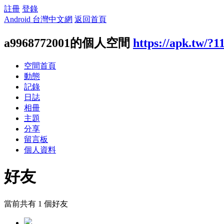
註冊
登錄
Android 台灣中文網
返回首頁
a9968772001的個人空間
https://apk.tw/?1
空間首頁
動態
記錄
日誌
相冊
主題
分享
留言板
個人資料
好友
當前共有
1
個好友