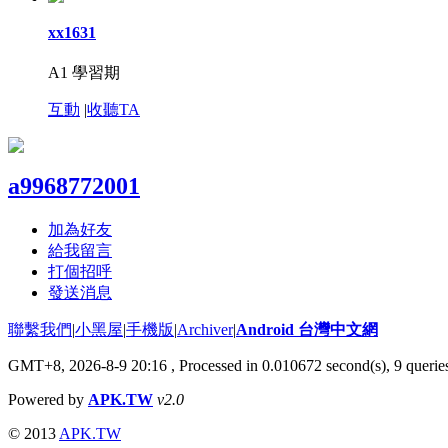
xx1631
A1 學習期
互動
|
收聽TA
a9968772001
加為好友
給我留言
打個招呼
發送消息
聯繫我們
|
小黑屋
|
手機版
|
Archiver
|
Android 台灣中文網
GMT+8, 2026-8-9 20:16
, Processed in 0.010672 second(s), 9 quer
Powered by
APK.TW
v2.0
© 2013
APK.TW