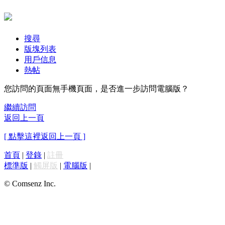
搜尋
版塊列表
用戶信息
熱帖
您訪問的頁面無手機頁面，是否進一步訪問電腦版？
繼續訪問
返回上一頁
[ 點擊這裡返回上一頁 ]
首頁
|
登錄
|
註冊
標準版
|
觸屏版
|
電腦版
|
© Comsenz Inc.