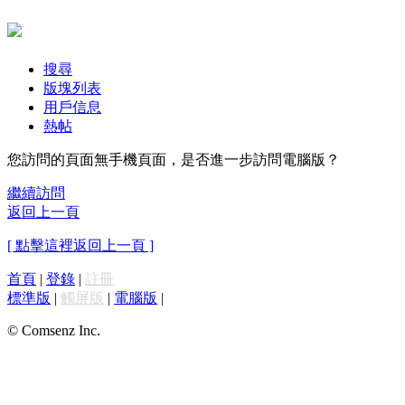
搜尋
版塊列表
用戶信息
熱帖
您訪問的頁面無手機頁面，是否進一步訪問電腦版？
繼續訪問
返回上一頁
[ 點擊這裡返回上一頁 ]
首頁
|
登錄
|
註冊
標準版
|
觸屏版
|
電腦版
|
© Comsenz Inc.