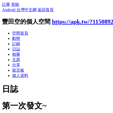
註冊
登錄
Android 台灣中文網
返回首頁
豐田空的個人空間
https://apk.tw/?115089
空間首頁
動態
記錄
日誌
相冊
主題
分享
留言板
個人資料
日誌
第一次發文~