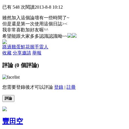
已有 548 次閱讀
2013-8-8 10:12
雖然加入這個論壇有一些時間了~
但是還是第一次使用這個日誌><
我非常喜歡加好友喔^^
希望能跟大家多多認識認
識呦~~
路過
雞蛋
鮮花
握手
雷人
收藏
分享
邀請
舉報
評論 (
0
個評論)
您需要登錄後才可以評論
登錄
|
註冊
評論
豐田空