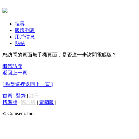
搜尋
版塊列表
用戶信息
熱帖
您訪問的頁面無手機頁面，是否進一步訪問電腦版？
繼續訪問
返回上一頁
[ 點擊這裡返回上一頁 ]
首頁
|
登錄
|
註冊
標準版
|
觸屏版
|
電腦版
|
© Comsenz Inc.