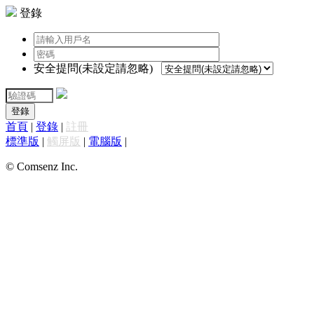
登錄
安全提問(未設定請忽略)
登錄
首頁
|
登錄
|
註冊
標準版
|
觸屏版
|
電腦版
|
© Comsenz Inc.