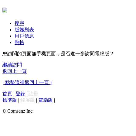
搜尋
版塊列表
用戶信息
熱帖
您訪問的頁面無手機頁面，是否進一步訪問電腦版？
繼續訪問
返回上一頁
[ 點擊這裡返回上一頁 ]
首頁
|
登錄
|
註冊
標準版
|
觸屏版
|
電腦版
|
© Comsenz Inc.