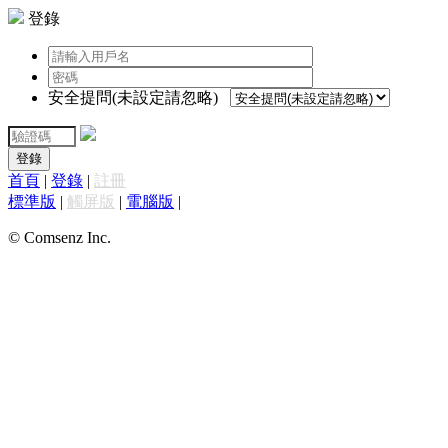
登錄
安全提問(未設定請忽略)
登錄
首頁
|
登錄
|
註冊
標準版
|
觸屏版
|
電腦版
|
© Comsenz Inc.