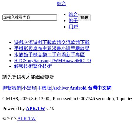
綜合
綜合
搜尋
帖子
用戶
遊戲交流
遊戲下載
軟體交流
軟體下載
手機影視
桌布主題
漫畫小說
手機鈴聲
水族館
手機音樂
二手市場
新手專區
HTC
Sony
Samsung
TWM
Huawei
MOTO
解密技術
繁化技術
請先登錄後才能繼續瀏覽
聯繫我們
|
小黑屋
|
手機版
|
Archiver
|
Android 台灣中文網
GMT+8, 2026-8-6 13:00
, Processed in 0.007746 second(s), 1 quer
Powered by
APK.TW
v2.0
© 2013
APK.TW