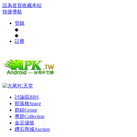
設為首頁
收藏本站
快捷導航
登錄
◆
◆
註冊
討論區
BBS
部落格
Space
群組
Group
專題
Collection
金豆儲值
鑽石商城
Auction