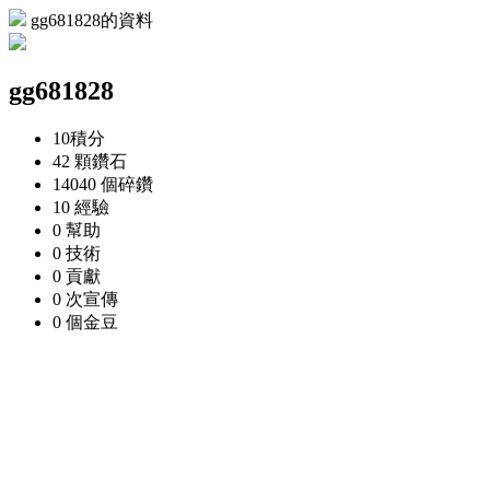
gg681828的資料
gg681828
10
積分
42 顆
鑽石
14040 個
碎鑽
10
經驗
0
幫助
0
技術
0
貢獻
0 次
宣傳
0 個
金豆