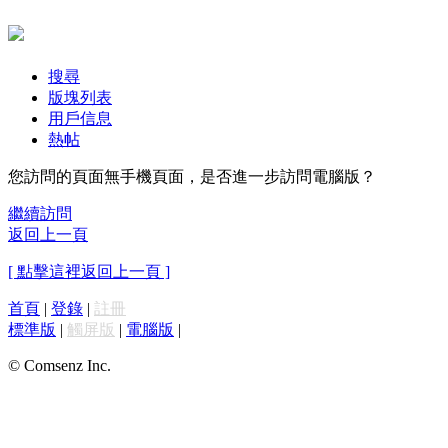
搜尋
版塊列表
用戶信息
熱帖
您訪問的頁面無手機頁面，是否進一步訪問電腦版？
繼續訪問
返回上一頁
[ 點擊這裡返回上一頁 ]
首頁
|
登錄
|
註冊
標準版
|
觸屏版
|
電腦版
|
© Comsenz Inc.