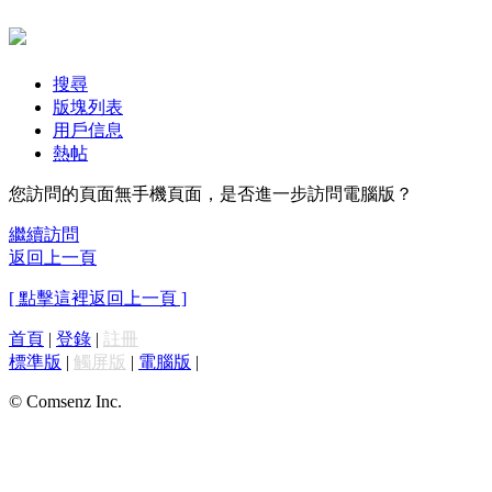
搜尋
版塊列表
用戶信息
熱帖
您訪問的頁面無手機頁面，是否進一步訪問電腦版？
繼續訪問
返回上一頁
[ 點擊這裡返回上一頁 ]
首頁
|
登錄
|
註冊
標準版
|
觸屏版
|
電腦版
|
© Comsenz Inc.