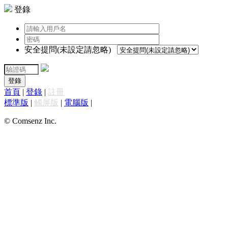
登錄
安全提問(未設定請忽略)
登錄
首頁
|
登錄
|
註冊
標準版
|
觸屏版
|
電腦版
|
© Comsenz Inc.