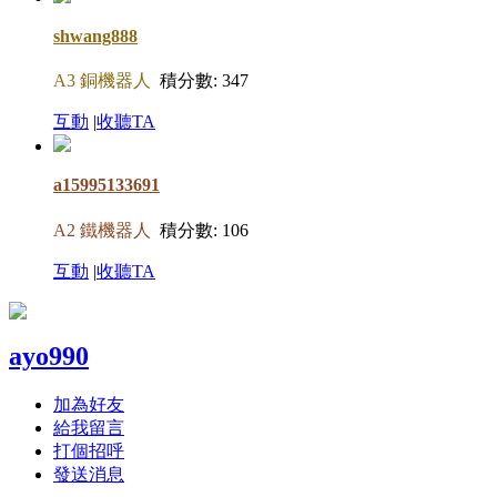
shwang888
A3 銅機器人
積分數: 347
互動
|
收聽TA
a15995133691
A2 鐵機器人
積分數: 106
互動
|
收聽TA
ayo990
加為好友
給我留言
打個招呼
發送消息