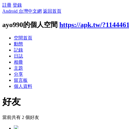
註冊
登錄
Android 台灣中文網
返回首頁
ayo990的個人空間
https://apk.tw/?114446
空間首頁
動態
記錄
日誌
相冊
主題
分享
留言板
個人資料
好友
當前共有
2
個好友