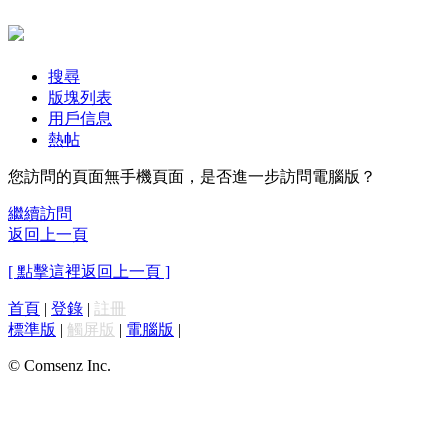
搜尋
版塊列表
用戶信息
熱帖
您訪問的頁面無手機頁面，是否進一步訪問電腦版？
繼續訪問
返回上一頁
[ 點擊這裡返回上一頁 ]
首頁
|
登錄
|
註冊
標準版
|
觸屏版
|
電腦版
|
© Comsenz Inc.