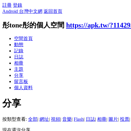
註冊
登錄
Android 台灣中文網
返回首頁
彤tone彤的個人空間
https://apk.tw/?1142
空間首頁
動態
記錄
日誌
相冊
主題
分享
留言板
個人資料
分享
按類型查看:
全部
|
網址
|
視頻
|
音樂
|
Flash
|
日誌
|
相冊
|
圖片
|
投票
|
現在還沒分享