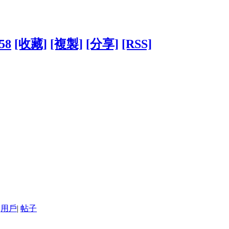
958
[收藏]
[複製]
[分享]
[RSS]
用戶
|
帖子