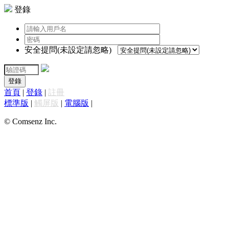
登錄
安全提問(未設定請忽略)
登錄
首頁
|
登錄
|
註冊
標準版
|
觸屏版
|
電腦版
|
© Comsenz Inc.