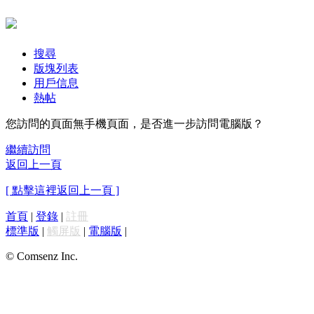
搜尋
版塊列表
用戶信息
熱帖
您訪問的頁面無手機頁面，是否進一步訪問電腦版？
繼續訪問
返回上一頁
[ 點擊這裡返回上一頁 ]
首頁
|
登錄
|
註冊
標準版
|
觸屏版
|
電腦版
|
© Comsenz Inc.