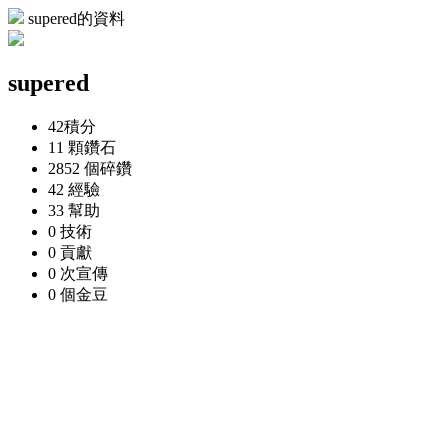
supered的資料
supered
42
積分
11 顆
鑽石
2852 個
碎鑽
42
經驗
33
幫助
0
技術
0
貢獻
0 次
宣傳
0 個
金豆