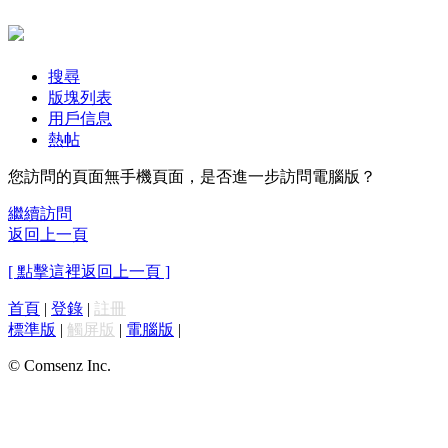
搜尋
版塊列表
用戶信息
熱帖
您訪問的頁面無手機頁面，是否進一步訪問電腦版？
繼續訪問
返回上一頁
[ 點擊這裡返回上一頁 ]
首頁
|
登錄
|
註冊
標準版
|
觸屏版
|
電腦版
|
© Comsenz Inc.