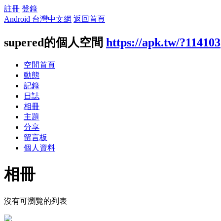
註冊
登錄
Android 台灣中文網
返回首頁
supered的個人空間
https://apk.tw/?114103
空間首頁
動態
記錄
日誌
相冊
主題
分享
留言板
個人資料
相冊
沒有可瀏覽的列表