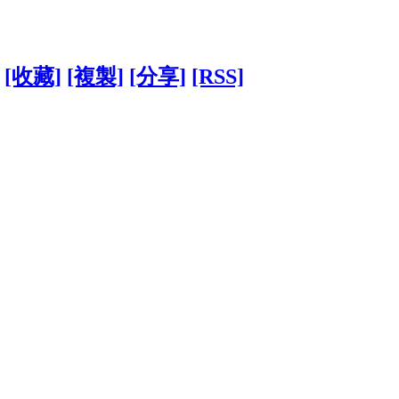
[收藏]
[複製]
[分享]
[RSS]