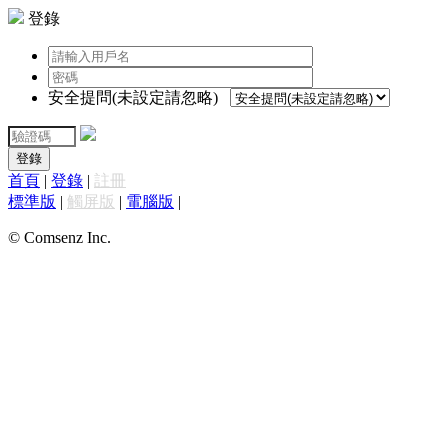
登錄
安全提問(未設定請忽略)
登錄
首頁
|
登錄
|
註冊
標準版
|
觸屏版
|
電腦版
|
© Comsenz Inc.