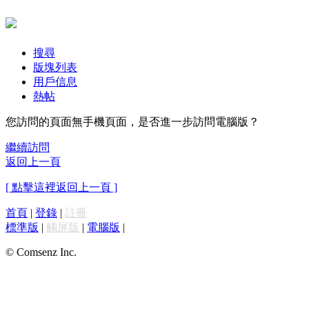
搜尋
版塊列表
用戶信息
熱帖
您訪問的頁面無手機頁面，是否進一步訪問電腦版？
繼續訪問
返回上一頁
[ 點擊這裡返回上一頁 ]
首頁
|
登錄
|
註冊
標準版
|
觸屏版
|
電腦版
|
© Comsenz Inc.